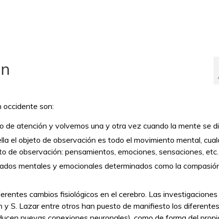
ón
 occidente son:
to de atención y volvemos una y otra vez cuando la mente se di
lla el objeto de observación es todo el movimiento mental, cual
o de observación: pensamientos, emociones, sensaciones, etc.
stados mentales y emocionales determinados como la compasión
erentes cambios fisiológicos en el cerebro. Las investigaciones
 y S. Lazar entre otros han puesto de manifiesto los diferente
oducen nuevas conexiones neuronales), como de forma del propi