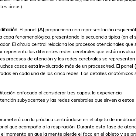
tes áreas).
ditación.
El panel
(A)
proporciona una representación esquemát
a la capa fenomenológica, presentando la secuencia típica (en el 
tador. El círculo central relaciona los procesos atencionales que 
ior representa las diferentes redes cerebrales que están involuc
ntes procesos de atención y las redes cerebrales se representa
muchos casos está involucrado más de un proceso/red. El panel
ucradas en cada una de las cinco redes. Los detalles anatómicos 
tación enfocada al considerar tres capas: la experiencia
tención subyacentes y las redes cerebrales que sirven a estos
prometerá con la práctica centrándose en el objeto de meditaci
orial que acompaña a la respiración. Durante esta fase de aten
n el momento en que la mente pierde el foco en el objeto y se p