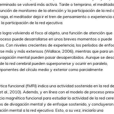
terminado se volverá más activa. Tarde o temprano, el meditado
nción de monitoreo de la atención y la participación de la red 
aga, el meditador deja ir el tren de pensamiento o experiencia 
a participación de la red ejecutiva.
e logra volviendo el foco al objeto, una función de atención que
te proceso puede desarrollarse en unos breves momentos o puede
s. Con niveles crecientes de experiencia, los períodos de enfo
erse más y más extensos (Wallace, 2006), mientras que para un
e divagación mental pueden pasar desapercibidos. Aunque se des
de la red cerebral pueden superponerse y ocurrir en paralelo,
omponentes del círculo medio y exterior como parcialmente
ica funcional (fMRI) indica una actividad sostenida en la red d
et al., 2010). Además, y en línea con el modelo de proceso pre
ia magnética funcional para estudiar la actividad de la red cere
s de divagación mental y de enfoque sostenido, y concluyeron 
ón mental a la red ejecutiva. Esto, a su vez, iniciaría una