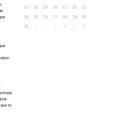
r
17
18
19
20
21
22
23
de
que
24
25
26
27
28
29
30
31
1
2
3
4
5
6
que
criben
e
sentado
bral
que la