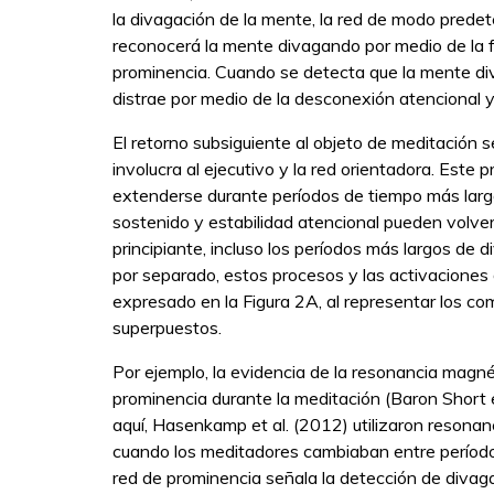
la divagación de la mente, la red de modo prede
reconocerá la mente divagando por medio de la fu
prominencia. Cuando se detecta que la mente div
distrae por medio de la desconexión atencional y l
El retorno subsiguiente al objeto de meditación s
involucra al ejecutivo y la red orientadora. Es
extenderse durante períodos de tiempo más largo
sostenido y estabilidad atencional pueden volv
principiante, incluso los períodos más largos d
por separado, estos procesos y las activaciones 
expresado en la Figura 2A, al representar los c
superpuestos.
Por ejemplo, la evidencia de la resonancia magnét
prominencia durante la meditación (Baron Short 
aquí, Hasenkamp et al. (2012) utilizaron resonanc
cuando los meditadores cambiaban entre período
red de prominencia señala la detección de divagaci