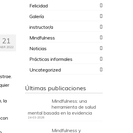
Felicidad
Galería
instructor/a
Mindfulness
21
ABR 2022
Noticias
Prácticas informales
Uncategorized
strae.
quier
Últimas publicaciones
, la
Mindfulness: una
herramienta de salud
mental basada en la evidencia
 con
24-03-2026
s
Mindfulness y
o