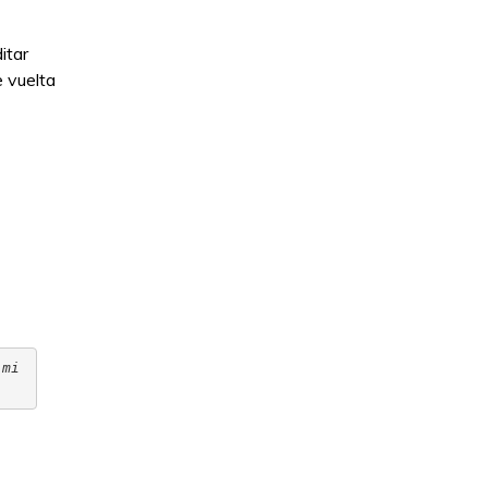
itar
e vuelta
 mi