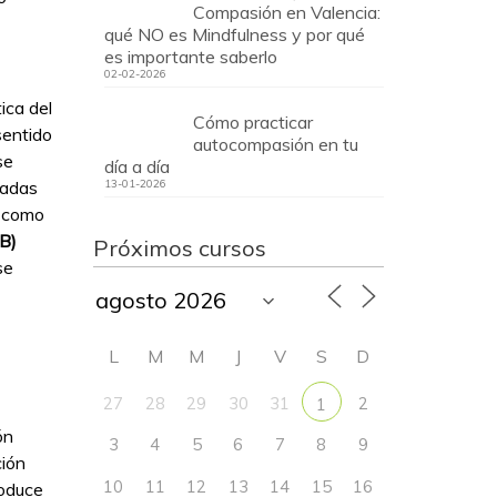
Compasión en Valencia:
qué NO es Mindfulness y por qué
es importante saberlo
02-02-2026
ica del
Cómo practicar
sentido
autocompasión en tu
se
día a día
radas
13-01-2026
n como
(B)
Próximos cursos
se
L
M
M
J
V
S
D
27
28
29
30
31
2
1
ón
3
4
5
6
7
8
9
ción
10
11
12
13
14
15
16
roduce