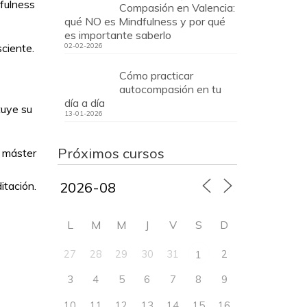
fulness
Compasión en Valencia:
qué NO es Mindfulness y por qué
es importante saberlo
sciente.
02-02-2026
Cómo practicar
autocompasión en tu
día a día
tuye su
13-01-2026
Próximos cursos
y máster
itación.
L
M
M
J
V
S
D
27
28
29
30
31
2
1
3
4
5
6
7
8
9
10
11
12
13
14
15
16