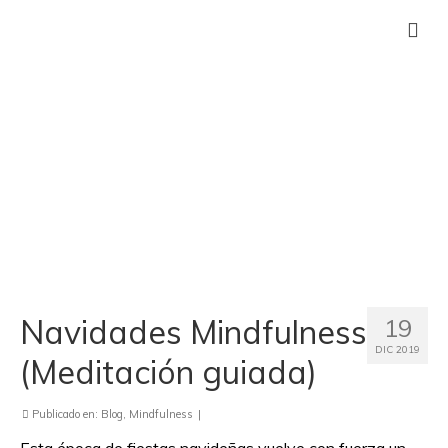
Navidades Mindfulness
19
DIC 2019
(Meditación guiada)
Publicado en:
Blog
,
Mindfulness
|