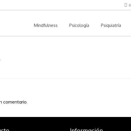
6
Mindfulness
Psicología
Psiquiatría
e
un comentario.
cto
Información