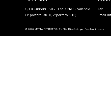
C/ La Guardia Civil,23 Esc.3 Pta 1- Valencia
Tel:
630 
(1º portero: 301
, 2º portero: 01
)
Email:
in
© 2026 METTA CENTRE VALENCIA. Diseñado por
Covalenciawebs