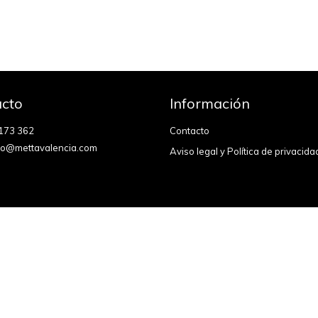
cto
Información
173 362
Contacto
fo@mettavalencia.com
Aviso legal y Política de privacida