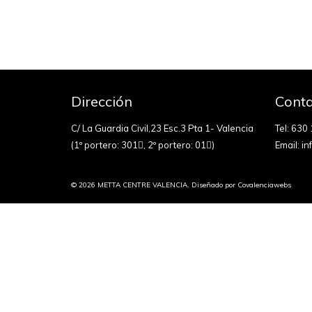
Dirección
Conta
C/ La Guardia Civil,23 Esc.3 Pta 1- Valencia
Tel:
630 
(1º portero: 301
, 2º portero: 01
)
Email:
in
© 2026 METTA CENTRE VALENCIA. Diseñado por
Covalenciawebs