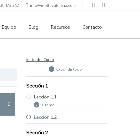
30 173 362
info@mettavalencia.com
Equipo
Blog
Recursos
Contacto
Inicio del Curso
Expandir todo
Sección 1
Lección 1.1
1 Tema
Lección 1.2
Tema 1
Sección 2