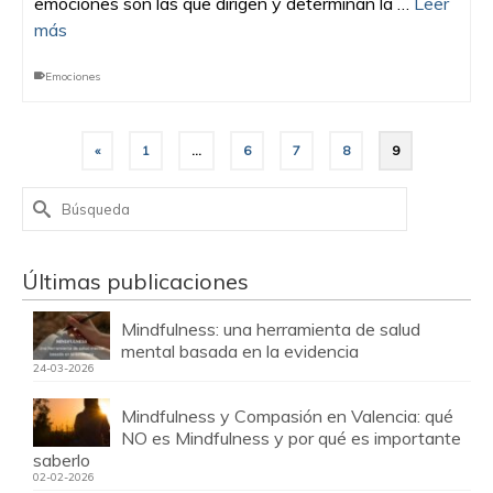
emociones son las que dirigen y determinan la …
Leer
más
Emociones
«
1
…
6
7
8
9
Buscar
por:
Últimas publicaciones
Mindfulness: una herramienta de salud
mental basada en la evidencia
24-03-2026
Mindfulness y Compasión en Valencia: qué
NO es Mindfulness y por qué es importante
saberlo
02-02-2026