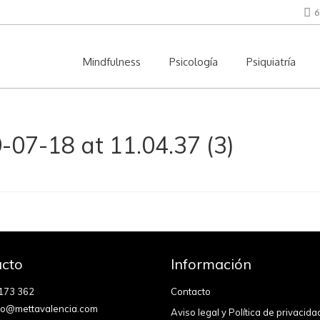
6
Mindfulness
Psicología
Psiquiatría
7-18 at 11.04.37 (3)
cto
Información
173 362
Contacto
fo@mettavalencia.com
Aviso legal y Política de privacida