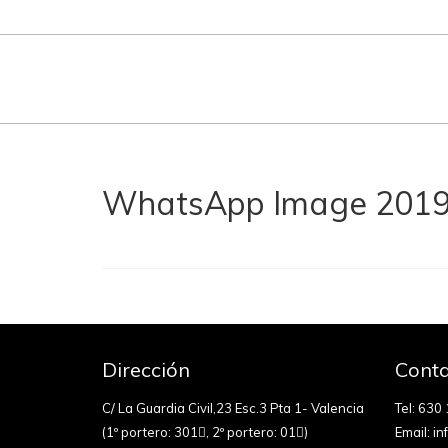
WhatsApp Image 2019-0
Dirección
Conta
C/ La Guardia Civil,23 Esc.3 Pta 1- Valencia
Tel:
630 
(1º portero: 301
, 2º portero: 01
)
Email:
in