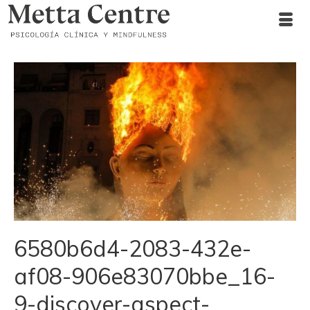
6580b6d4-2083-432e-
af08-906e83070bbe_16-
9-discover-aspect-