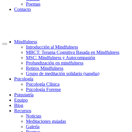
Poemas
Contacto
Mindfulness
Introducción al Mindfulness
MBCT: Terapia Cognitiva Basada en Mindfulness
MSC: Mindfulness y Autocompasión
Profundización en mindfulness
Retiros Mindfulness
Grupo de meditación solidario (sangha)
Psicología
Psicología Clínica
Psicología Forense
Psiquiatría
Equipo
Blog
Recursos
Noticias
Meditaciones guiadas
Galería
Poemas