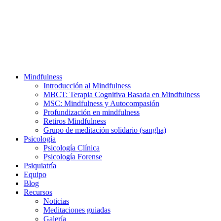
Mindfulness
Introducción al Mindfulness
MBCT: Terapia Cognitiva Basada en Mindfulness
MSC: Mindfulness y Autocompasión
Profundización en mindfulness
Retiros Mindfulness
Grupo de meditación solidario (sangha)
Psicología
Psicología Clínica
Psicología Forense
Psiquiatría
Equipo
Blog
Recursos
Noticias
Meditaciones guiadas
Galería