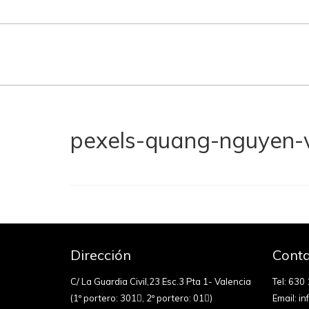
pexels-quang-nguyen-
Dirección
Conta
C/ La Guardia Civil,23 Esc.3 Pta 1- Valencia
Tel:
630 
(1º portero: 301
, 2º portero: 01
)
Email:
in