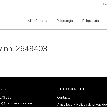
6
Mindfulness
Psicología
Psiquiatría
vinh-2649403
cto
Información
173 362
Contacto
fo@mettavalencia.com
Aviso legal y Política de privacida