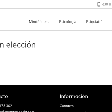
630 17
Mindfulness
Psicología
Psiquiatría
n elección
cto
Información
173 362
Contacto
fo@mettavalencia.com