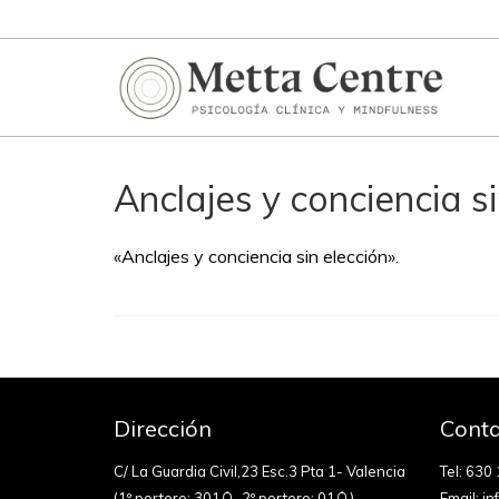
Anclajes y conciencia si
«Anclajes y conciencia sin elección».
Dirección
Conta
C/ La Guardia Civil,23 Esc.3 Pta 1- Valencia
Tel:
630 
(1º portero: 301
, 2º portero: 01
)
Email:
in