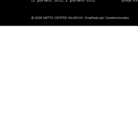
(1º portero: 301
, 2º portero: 01
)
Email:
in
© 2026 METTA CENTRE VALENCIA. Diseñado por
Covalenciawebs