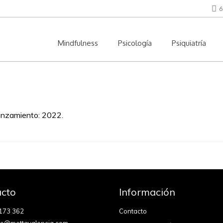
6
Mindfulness
Psicología
Psiquiatría
anzamiento: 2022.
cto
Información
173 362
Contacto