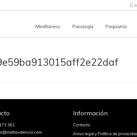
6
Mindfulness
Psicología
Psiquiatría
09e59ba913015aff2e22daf
cto
Información
173 362
Contacto
fo@mettavalencia.com
Aviso legal y Política de privacida