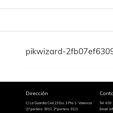
pikwizard-2fb07ef63
Dirección
Conta
C/ La Guardia Civil,23 Esc.3 Pta 1- Valencia
Tel:
630 
(1º portero: 301
, 2º portero: 01
)
Email:
in