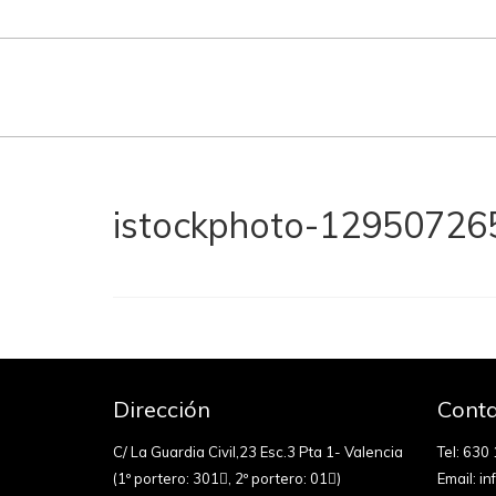
istockphoto-1295072
Dirección
Conta
C/ La Guardia Civil,23 Esc.3 Pta 1- Valencia
Tel:
630 
(1º portero: 301
, 2º portero: 01
)
Email:
in