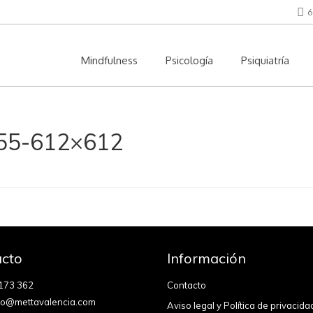
6
Mindfulness
Psicología
Psiquiatría
655-612×612
cto
Información
173 362
Contacto
fo@mettavalencia.com
Aviso legal y Política de privacida