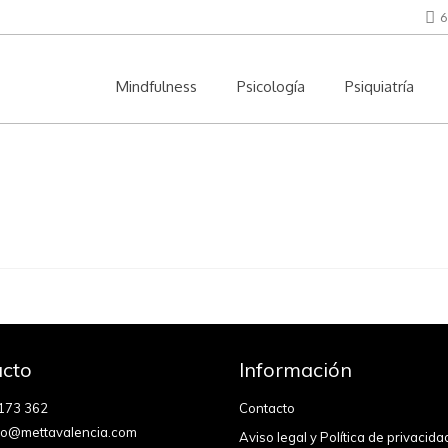
6
Mindfulness
Psicología
Psiquiatría
cto
Información
173 362
Contacto
fo@mettavalencia.com
Aviso legal y Política de privacida