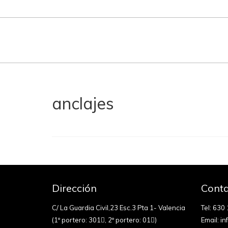
anclajes
Dirección
Conta
C/ La Guardia Civil,23 Esc.3 Pta 1- Valencia
Tel:
630 
(1º portero: 301
, 2º portero: 01
)
Email:
in