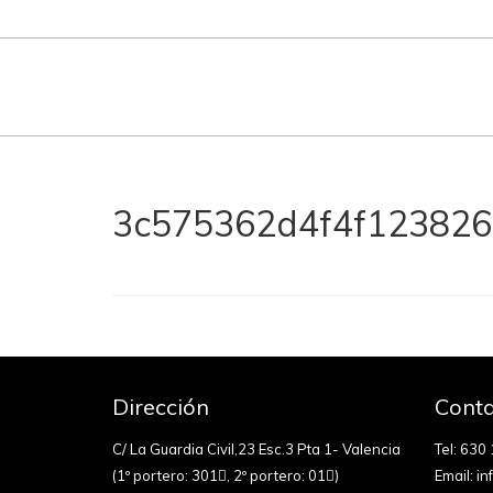
3c575362d4f4f12382
Dirección
Conta
C/ La Guardia Civil,23 Esc.3 Pta 1- Valencia
Tel:
630 
(1º portero: 301
, 2º portero: 01
)
Email:
in