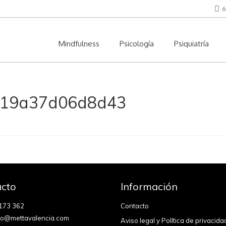
6
Mindfulness
Psicología
Psiquiatría
619a37d06d8d43
cto
Información
173 362
Contacto
fo@mettavalencia.com
Aviso legal y Política de privacida