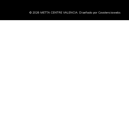
© 2026 METTA CENTRE VALENCIA. Diseñado por
Covalenciawebs