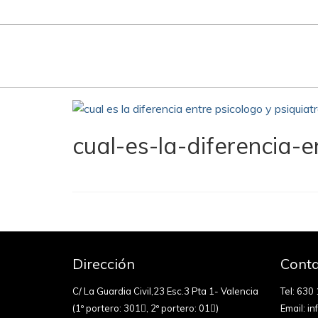
cual-es-la-diferencia-e
Dirección
Conta
C/ La Guardia Civil,23 Esc.3 Pta 1- Valencia
Tel:
630 
(1º portero: 301
, 2º portero: 01
)
Email:
in