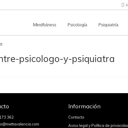
6
Mindfulness
Psicología
Psiquiatría
ntre-psicologo-y-psiquiatra
cto
Información
173 362
Contacto
fo@mettavalencia.com
Aviso legal y Política de privacida